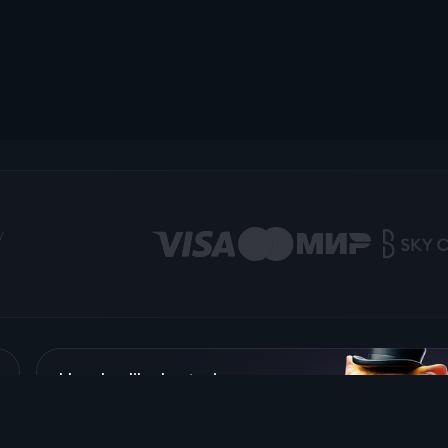
y
Hamkorlik dasturi
vegas-grand.partners