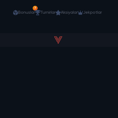
7
Bonuslar
Turnirlar
Aksiyalar
Jekpotlar