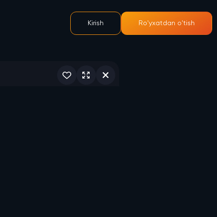
Kirish
Ro'yxatdan o'tish