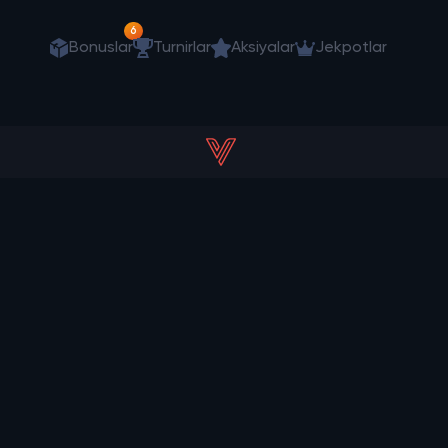
6
Bonuslar
Turnirlar
Aksiyalar
Jekpotlar