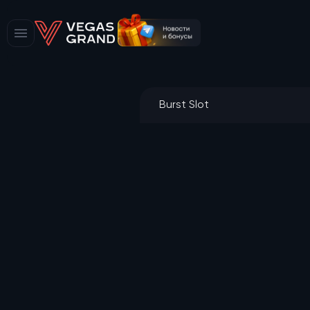
Burst Slot