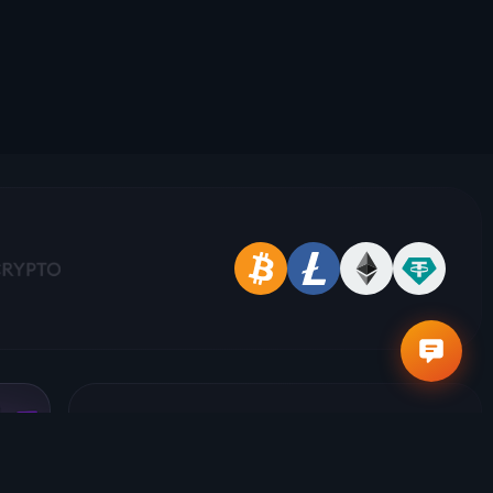
Ommabop o'yinlar
Bonus siyosati
Jekpotlar
Qoidalar va shartlar