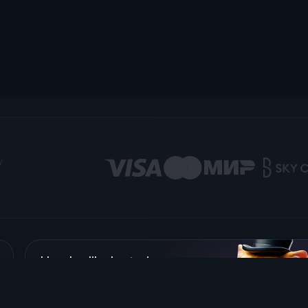
y
Hamkorlik dasturi
vegas-grand.partners