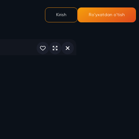
Kirish
Ro'yxatdan o'tish