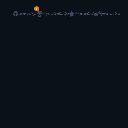
6
Бонусҳо
Мусобиқаҳо
Иқдомҳо
Ҷекпотҳо