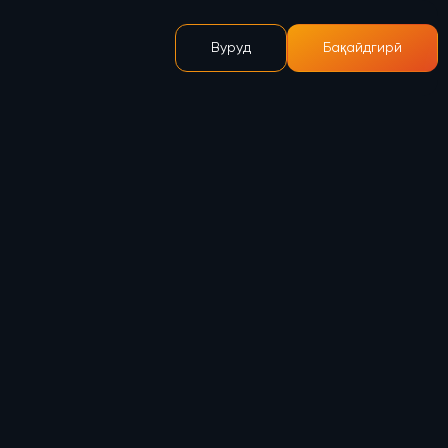
Вуруд
Бақайдгирӣ