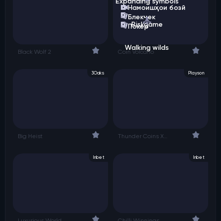
Expanding symbols
Намоишҳои бозӣ
Блекҷек
Riskgame
Покер
Walking wilds
Black Wolf 2
Coin Volcano
3Oaks
Playson
Big Heist
Thunder Coins XXL: Multicoin
Inbet
Inbet
Luxurious World
Chilli Winnings