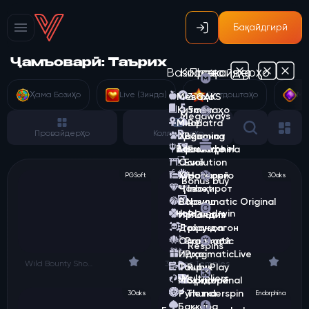
Бақайдгирӣ
Ҷамъоварӣ: Таърих
Вазифаҳо
Коллексияҳо
Провайдерҳо
Live (Зинда)
Ма
Ҳама Бозиҳо
Дӯстдоштаҳо
Меваҳо
3 OAKS
Китобчаҳо
5men
Megaways
Миср
Belatra
Провайдерҳо
Коллексияҳо
Ҳайвонот
Bgaming
Bonus wheel
Афсонаҳо
Endorphina
Осиё
Evolution
Хӯрокворӣ
Habanero
PGSoft
3Oaks
Bonus buy
Ҷавоҳирот
Inbet
Варзиш
Novomatic Original
Hold and win
Ирландия
PG Soft
Доҳандагон
playson
Олами обӣ
Pragmatic
Respins
Идҳо
PragmaticLive
Wild Bounty Showdown
3 Aztec Temples
Таърих
RubyPlay
Multipliers
Моҳидорӣ
Spinomenal
Рулетка
Thunderspin
3Oaks
Endorphina
Баккара