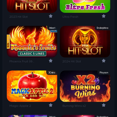
2023 Hit Slot
Ultra Fresh
Inbet
Endorphina
Phoenix Fruit (Феникс)
2024 Hit Slot
3Oaks
Playson
Magic Apple 2
Burning Wins x2