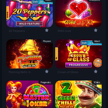
Inbet
Endorphina
20 Peppers
Wild Love
Playson
Inbet
Flaming Bells: Hold and Win
Crown of Glass
Pragmatic
3Oaks