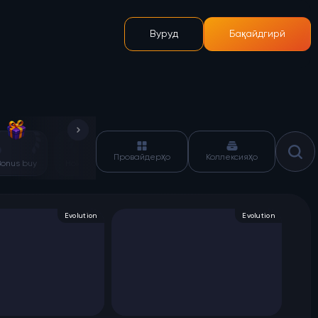
Вуруд
Бақайдгирӣ
Провайдерҳо
Коллексияҳо
Bonus buy
Hold and win
Respins
Multipliers
Expandin
Evolution
Evolution