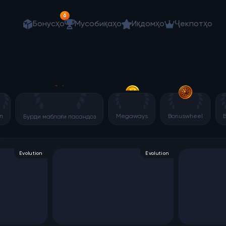
6
Бонусҳо
Мусобиқаҳо
Иқдомҳо
Ҷекпотҳо
л
Megaways
Bonuswheel
Бурди маблағи пасандоз
Evolution
Evolution