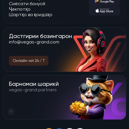
Сиёсати бонусӣ
Ҷекпотҳо
Шартҳо ва қоидаҳо
Дастгирии бозингарон
info@vegas-grand.com
Онлайн чат 24 / 7
Барномаи шарикӣ
vegas-grand.partners