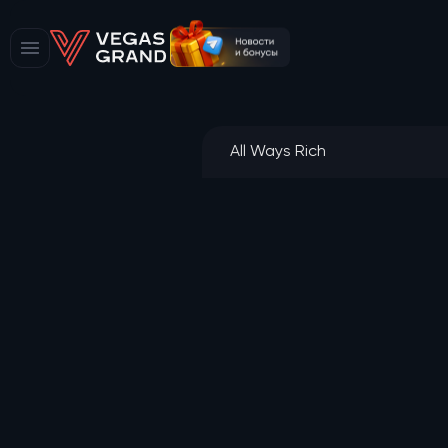
All Ways Rich