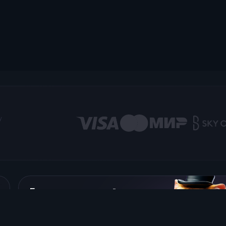
y
Барномаи шарикӣ
vegas-grand.partners