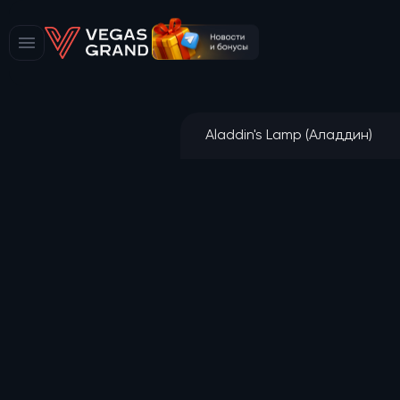
Aladdin's Lamp (Аладдин)