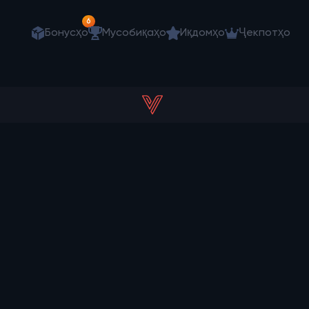
6
Бонусҳо
Мусобиқаҳо
Иқдомҳо
Ҷекпотҳо