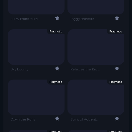
Juicy Fruits Multihold
Piggy Bankers
Pragmatic
Pragmatic
Sky Bounty
Release the Kraken 2
Pragmatic
Pragmatic
Down the Rails
Spirit of Adventure