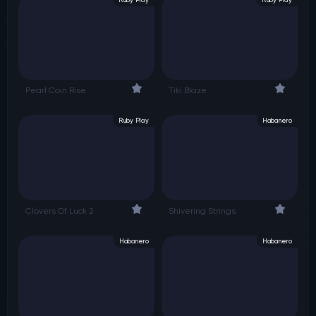
Ruby Play
Ruby Play
Pearl Coin Rise
Tiki Blaze
Ruby Play
Habanero
Clovers Of Luck 2
Shivering Strings
Habanero
Habanero