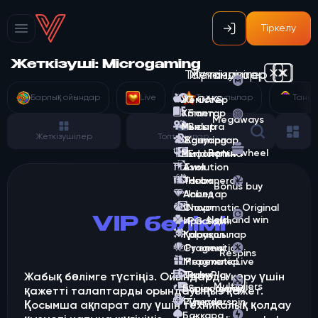
Тіркелу
Жеткізуші: Microgaming
Топтамалар
Мүмкіндіктер
Жеткізушілер
Live
Таны
Барлық ойындар
Таңдаулылар
Жемістер
3 OAKS
Кітаптар
5men
Megaways
Мысыр
Belatra
Жеткізушілер
Топтамалар
Жануарлар
Bgaming
Bonus wheel
Мифология
Endorphina
Азия
Evolution
Тағам
Habanero
Bonus buy
Асылдар
Inbet
Спорт
Novomatic Original
VIP бөлімі
Hold and win
Ирландия
PG Soft
Қарақшылар
playson
Су әлемі
Pragmatic
Respins
Мерекелер
PragmaticLive
Тарих
RubyPlay
Жабық бөлімге түстіңіз. Ойындарды көру үшін
Multipliers
Балық аулау
Spinomenal
қажетті талаптарды орындауыңыз қажет.
Рулетка
Thunderspin
Қосымша ақпарат алу үшін техникалық қолдау
Баккара