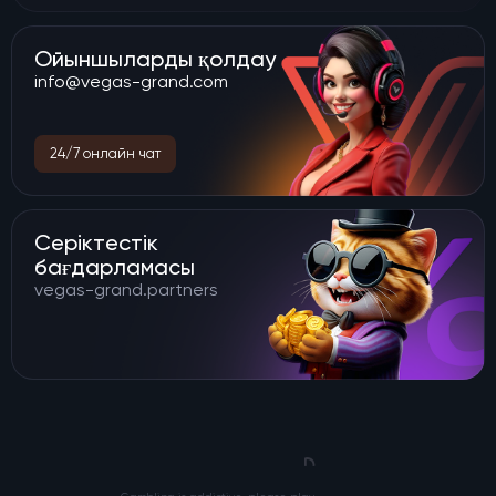
Ойыншыларды қолдау
info@vegas-grand.com
24/7 онлайн чат
Серіктестік
бағдарламасы
vegas-grand.partners