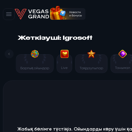
Жеткізуші: Igrosoft
Live
Танымал
Барлық ойындар
Таңдаулылар
Жабық бөлімге түстіңіз. Ойындарды көру үшін 