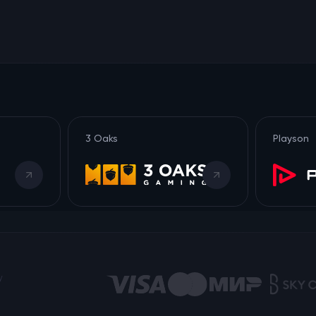
3 Oaks
Playson
y