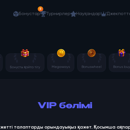
6
Бонустар
Турнирлер
Науқандар
Джекпотт
Megaways
Bonuswheel
Bonus buy
Бонусты қайта тігу
VIP бөлімі
қажетті талаптарды орындауыңыз қажет. Қосымша ақпар