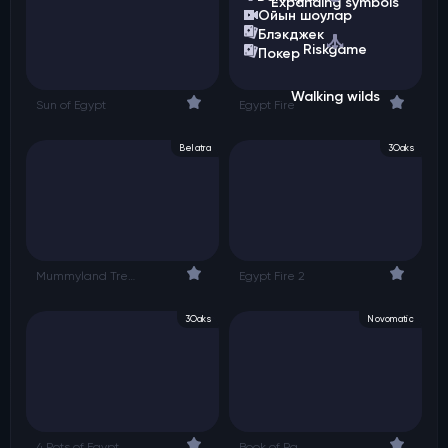
Expanding symbols
Ойын шоулар
Блэкджек
Riskgame
Покер
Walking wilds
Sun of Egypt
Egypt Fire
Belatra
3Oaks
Mummyland Treasures
Egypt Fire 2
3Oaks
Novomatic
4 Pots of Egypt
Book of Ra