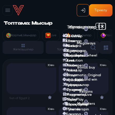
Тіркелу
Топтама: Мысыр
Топтамалар
Мүмкіндіктер
Жеткізушілер
Live
Таны
Барлық ойындар
Таңдаулылар
Жемістер
3 OAKS
Кітаптар
5men
Megaways
Мысыр
Belatra
Жеткізушілер
Топтамалар
Жануарлар
Bgaming
Bonus wheel
Мифология
Endorphina
Азия
Evolution
Тағам
Habanero
3Oaks
3Oaks
Bonus buy
Асылдар
Inbet
Спорт
Novomatic Original
Hold and win
Ирландия
PG Soft
Қарақшылар
playson
Су әлемі
Pragmatic
Respins
Мерекелер
PragmaticLive
Sun of Egypt 2
Sun of Egypt 3
Тарих
RubyPlay
Multipliers
Балық аулау
Spinomenal
Рулетка
Thunderspin
3Oaks
3Oaks
Баккара