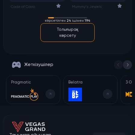
Code of Cairo
Mummy's Jewels
көрсетілген
24
ішінен
194
Толығырақ
көрсету
Жеткізушілер
Pragmatic
Belatra
3 Oa