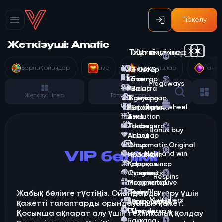
Тіркелу
Жеткізуші: Amatic
Топтамалар
Мүмкіндіктер
Жеткізушілер
Live
Таны
Барлық ойындар
Таңдаулылар
Жемістер
3 OAKS
Кітаптар
5men
Megaways
Мысыр
Belatra
Жеткізушілер
Топтамалар
Жануарлар
Bgaming
Bonus wheel
Мифология
Endorphina
Азия
Evolution
Тағам
Habanero
Bonus buy
Асылдар
Inbet
Спорт
Novomatic Original
VIP бөлімі
Hold and win
Ирландия
PG Soft
Қарақшылар
playson
Су әлемі
Pragmatic
Respins
Мерекелер
PragmaticLive
Тарих
RubyPlay
Жабық бөлімге түстіңіз. Ойындарды көру үшін
Multipliers
Балық аулау
Spinomenal
қажетті талаптарды орындауыңыз қажет.
Рулетка
Thunderspin
Қосымша ақпарат алу үшін техникалық қолдау
Баккара