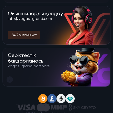
Ойыншыларды қолдау
info@vegas-grand.com
24/7 онлайн чат
Серіктестік
бағдарламасы
vegas-grand.partners