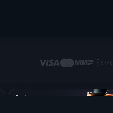
y
Серіктестік
бағдарламасы
vegas-grand.partners