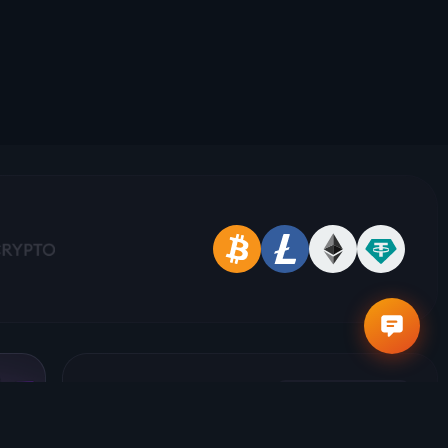
Танымал ойындар
Бонус саясаты
Джекпоттар
Шарттар мен