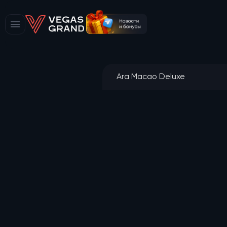
Ara Macao Deluxe