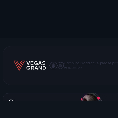
Gambling is addictive, please pla
responsibly
Ойыншыларды
қолдау
info@vegas-grand.com