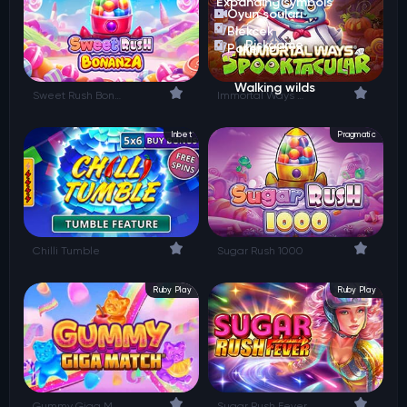
Expanding symbols
Oyun şouları
Blekcek
Riskgame
Poker
Walking wilds
Sweet Rush Bonanza
Immortal Ways Spooktacular
Inbet
Pragmatic
Chilli Tumble
Sugar Rush 1000
Ruby Play
Ruby Play
Gummy Giga Match
Sugar Rush Fever