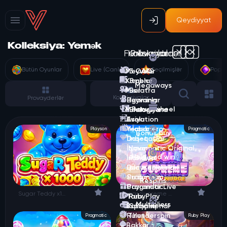
Qeydiyyat
Kolleksiya: Yemək
Funksiyalar
Kolleksiyalar
Provayderlər
Bütün Oyunlar
Live (Canlı)
Popul
Seçilmişlər
Meyvələr
3 OAKS
Kitablar
5men
Megaways
Misir
Belatra
Kolleksiyalar
Provayderlər
Bgaming
Heyvanlar
Bonus wheel
Mifologiya
Endorphina
Evolution
Asiya
Yemək
Habanero
Playson
Pragmatic
Bonus buy
Daş-qaşlar
Inbet
İdman
Novomatic Original
Hold and win
İrlandiya
PG Soft
Dəniz quldurları
playson
Su dünyası
Pragmatic
Respins
Bayramlar
PragmaticLive
Sugar Teddy x1000
Sugar Supreme Powernudge
Tarix
RubyPlay
Multipliers
Balıqçılıq
Spinomenal
Rulet
Thunderspin
Pragmatic
Ruby Play
Bakkara