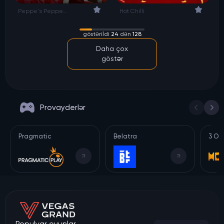
Peppe's Pepperoni Pizza Plaza
Hot Chilli
göstərildi
24
dən
128
Daha çox
göstər
Provayderlər
Pragmatic
Belatra
3 Oa