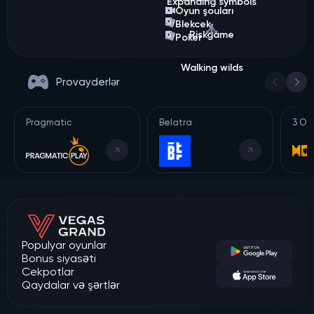
Expanding symbols
Oyun şouları
Blekcek
Riskgame
Poker
Walking wilds
Provayderlər
Pragmatic
Belatra
3 Oa
Populyar oyunlar
Bonus siyasəti
Cekpotlar
Qaydalar və şərtlər