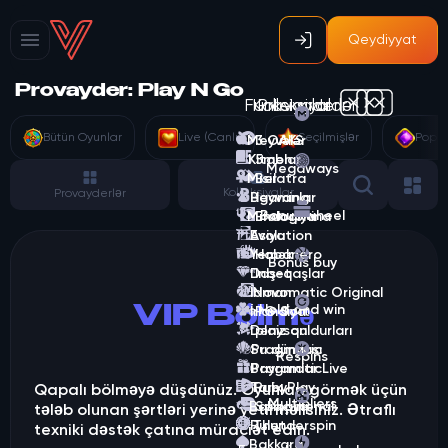
Qeydiyyat
Provayder: Play N Go
Funksiyalar
Kolleksiyalar
Provayderlər
Bütün Oyunlar
Live (Canlı)
Popul
Seçilmişlər
Meyvələr
3 OAKS
Kitablar
5men
Megaways
Misir
Belatra
Kolleksiyalar
Provayderlər
Bgaming
Heyvanlar
Bonus wheel
Mifologiya
Endorphina
Evolution
Asiya
Yemək
Habanero
Bonus buy
Daş-qaşlar
Inbet
İdman
Novomatic Original
VIP Bölmə
Hold and win
İrlandiya
PG Soft
Dəniz quldurları
playson
Su dünyası
Pragmatic
Respins
Bayramlar
PragmaticLive
Tarix
RubyPlay
Qapalı bölməyə düşdünüz. Oyunları görmək üçün
Multipliers
Balıqçılıq
Spinomenal
tələb olunan şərtləri yerinə yetirməlisiniz. Ətraflı
Rulet
Thunderspin
texniki dəstək çatına müraciət edin.
Bakkara