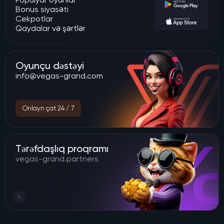
Populyar oyunlar
Bonus siyasəti
Cekpotlar
Qaydalar və şərtlər
Oyunçu dəstəyi
info@vegas-grand.com
Onlayn çat 24 / 7
Tərəfdaşlıq proqramı
vegas-grand.partners