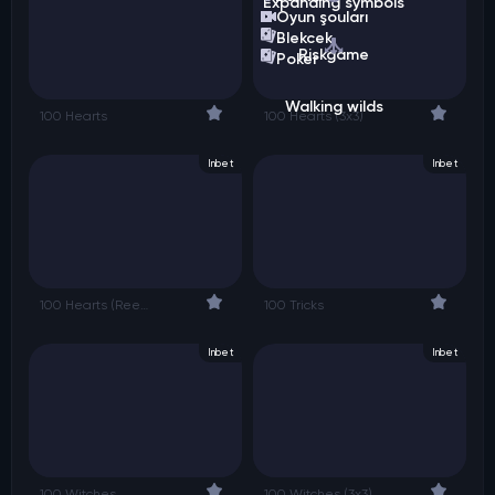
Expanding symbols
Oyun şouları
Blekcek
Riskgame
Poker
Walking wilds
100 Hearts
100 Hearts (3x3)
Inbet
Inbet
100 Hearts (Reel Respin)
100 Tricks
Inbet
Inbet
100 Witches
100 Witches (3x3)