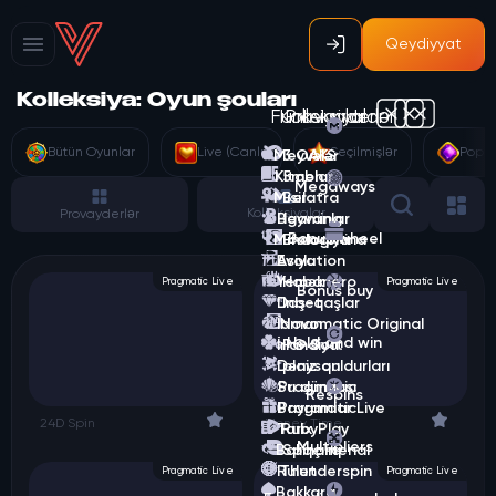
Qeydiyyat
Kolleksiya: Oyun şouları
Funksiyalar
Kolleksiyalar
Provayderlər
Bütün Oyunlar
Live (Canlı)
Popul
Seçilmişlər
Meyvələr
3 OAKS
Kitablar
5men
Megaways
Misir
Belatra
Kolleksiyalar
Provayderlər
Bgaming
Heyvanlar
Bonus wheel
Mifologiya
Endorphina
Evolution
Asiya
Yemək
Habanero
Pragmatic Live
Pragmatic Live
Bonus buy
Daş-qaşlar
Inbet
Money Time
İdman
Novomatic Original
Hold and win
İrlandiya
PG Soft
Dəniz quldurları
playson
Su dünyası
Pragmatic
Respins
Bayramlar
PragmaticLive
24D Spin
Tarix
RubyPlay
Multipliers
Balıqçılıq
Spinomenal
Rulet
Thunderspin
Pragmatic Live
Pragmatic Live
Bakkara