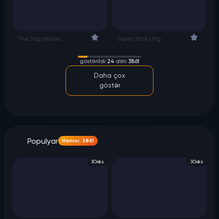
The Dog House Megaways 1000
Super Sticky Piggy
göstərildi
24
dən
3861
Daha çox
göstər
Populyar
Hamısı: 3861
3Oaks
3Oaks