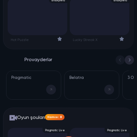
Valentine's Heart
2024 Hit Slot
Endorphina
Endorphina
Hot Puzzle
Lucky Streak X
Provayderlər
Pragmatic
Belatra
3 Oa