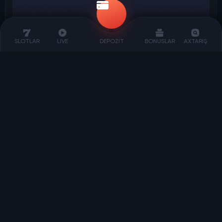
Oyun şouları
Hamısı: 8
SLOTLAR
LIVE
DEPOZİT
BONUSLAR
AXTARIŞ
Pragmatic Live
Pragmatic Live
24D Spin
Money Time
Pragmatic Live
Pragmatic Live
Sweet Bonanza CandyLand
Mega Wheel