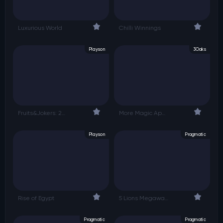
Luxurious World
Chilli Winnings
Playson
3Oaks
Fruits&Jokers: 20 lines
More Magic Apple
Playson
Pragmatic
Rise of Egypt
5 Lions Megaways 2
Pragmatic
Pragmatic